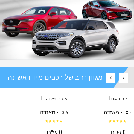
מגוון רחב של רכבים מיד ראשונה
מאזדה - CX 3
מאזדה - CX 5
0 ש"ח
0 ש"ח