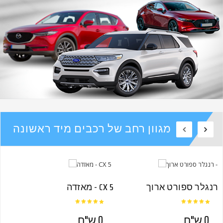
מגוון רחב של רכבים מיד ראשונה
מאזדה - CX 5
0 ש"ח
0 ש"ח