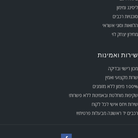
ליסינג ומימון
סוכנויות רכבים
הלוואות וסוגי אשראי
מחירון יצחק לוי
שירות ואמינות
מכון רישוי ובדיקה
שרות מקצועי ואמין
100% מימון ללא מזומנים
שקיפות מוחלטת ובאמינות ללא פשרות!
שירות ויחס אישי לכל לקוח
רכבים יד ראשונה מבעלות פרטית!!!
שלום 👋 אני
הצ'אטבוט של האתר!
צריך עזרה? התחל
שיחה.