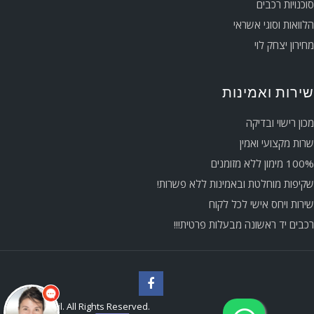
סוכנויות רכבים
הלוואות וסוגי אשראי
מחירון יצחק לוי
שירות ואמינות
מכון רישוי ובדיקה
שרות מקצועי ואמין
100% מימון ללא מזומנים
שקיפות מוחלטת ובאמינות ללא פשרות!
שירות ויחס אישי לכל לקוח
רכבים יד ראשונה מבעלות פרטית!!!
שלום 👋 אני
הצ'אטבוט של האתר!
צריך עזרה? התחל
שיחה.
©tntnet.co.il. All Rights Reserved.