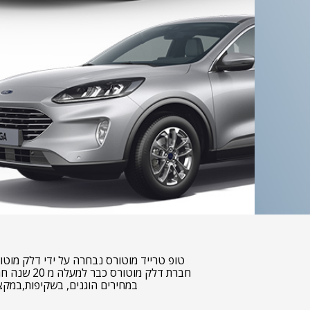
טופ טרייד מוטורס נבחרה על ידי דלק מוטו
חברת דלק מוטורס כבר למעלה מ 20 שנה חרטנו על דגלנו לתת את השירות הטוב והאמין ביותר לכלל לקוחותינו בטופ טרייד מוטורס ניתן לבצע עסקאות טרייד אין
במחירים הוגנים, בשקיפות,במקצו