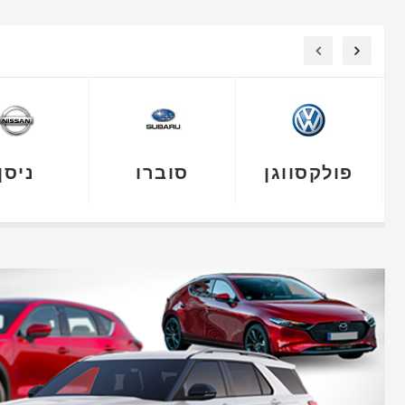
פולקסווגן
סוברו
ניסן